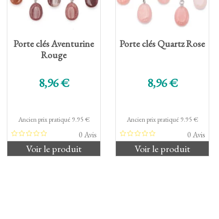
Porte clés Aventurine
Porte clés Quartz Rose
Rouge
Prix de base
Prix de base
8,96 €
8,96 €
Ancien prix pratiqué 9.95 €
Ancien prix pratiqué 9.95 €
0 Avis
0 Avis
Voir le produit
Voir le produit