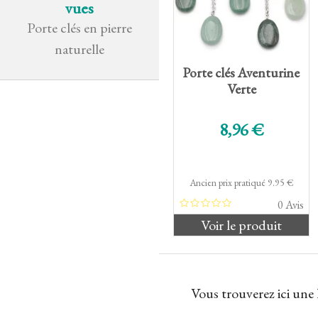
vues
Porte clés en pierre
naturelle
Porte clés Aventurine
Verte
Prix de base
8,96 €
Ancien prix pratiqué 9.95 €
0 Avis
Voir le produit
Vous trouverez ici une 