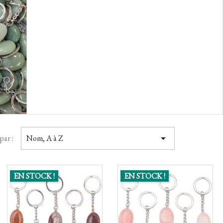

par :
Nom, A à Z
EN STOCK !
EN STOCK !