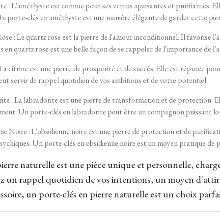
 : L'améthyste est connue pour ses vertus apaisantes et purifiantes. Elle 
 porte-clés en améthyste est une manière élégante de garder cette pierr
se : Le quartz rose est la pierre de l'amour inconditionnel. Il favorise l
s en quartz rose est une belle façon de se rappeler de l'importance de l'
 La citrine est une pierre de prospérité et de succès. Elle est réputée pou
eut servir de rappel quotidien de vos ambitions et de votre potentiel.
te : La labradorite est une pierre de transformation et de protection. Elle
gement. Un porte-clés en labradorite peut être un compagnon puissant lo
e Noire : L'obsidienne noire est une pierre de protection et de purificati
psychiques. Un porte-clés en obsidienne noire est un moyen pratique de p
erre naturelle est une pièce unique et personnelle, chargée 
z un rappel quotidien de vos intentions, un moyen d'attir
soire, un porte-clés en pierre naturelle est un choix parfai