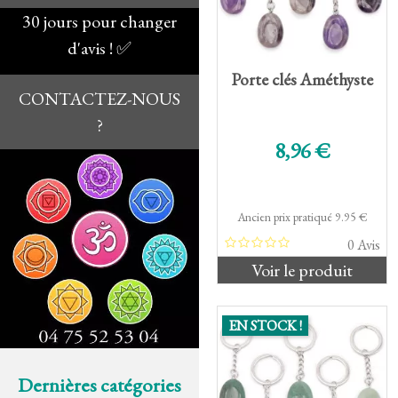
30 jours pour changer
d'avis ! ✅
Porte clés Améthyste
CONTACTEZ-NOUS
?
Prix de base
8,96 €
Ancien prix pratiqué 9.95 €
0 Avis
Voir le produit
EN STOCK !
Dernières catégories