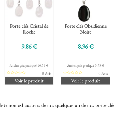
Porte clés Cristal de
Porte clés Obsidienne
Roche
Noire
Prix de base
Prix de base
9,86 €
8,96 €
Ancien prix pratiqué 10.96 €
Ancien prix pratiqué 9.95 €
0 Avis
0 Avis
Voir le produit
Voir le produit
liste non exhaustives de nos quelques un de nos porte-clés e