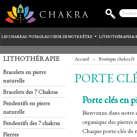
LES CHAKRAS : VOYAGE AU CŒUR DE NOTRE ÊTRE
LITHOTHÉRAPIE & 
LITHOTHÉRAPIE
Accueil
Boutique chakra.fr
Bracelets en pierre
PORTE CLÉ
naturelle
Bracelets des 7 Chakras
Porte clés en p
Pendentifs en pierre
naturelle
Bienvenue dans notre co
organique des pierres na
Pendentifs des 7 chakras
Chaque porte-clés de no
Pierres