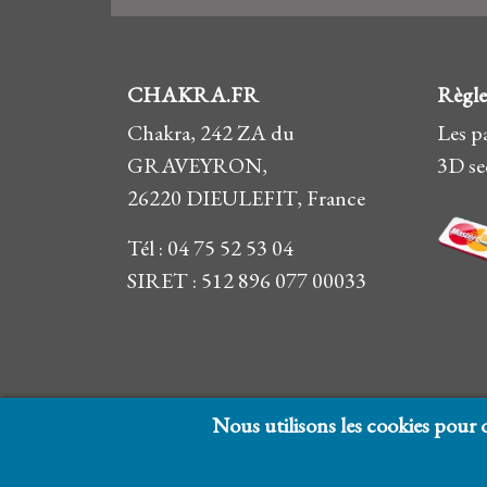
CHAKRA.FR
Règl
Chakra, 242 ZA du
Les p
GRAVEYRON,
3D se
26220 DIEULEFIT, France
Tél : 04 75 52 53 04
SIRET : 512 896 077 00033
Nous utilisons les cookies pour o