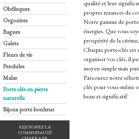
qualité et leur signifi
Obélisques
propres nuances de cou
Orgonites
Notre gamme de porte-c
énergies. Que vous soye
Bagues
prospérité de la citrine
Galets
Chaque porte-clés est u
Fleurs de vie
organiser vos clés, il 
Pendules
moyen simple mais puis
Parcourez notre sélecti
Malas
clés pour vous-même ou
Porte clés en pierre
beau et significatif.
naturelle
Bijoux porte bonheur
REJOIGNEZ LA
COMMUNAUTÉ
CHAKRA.FR