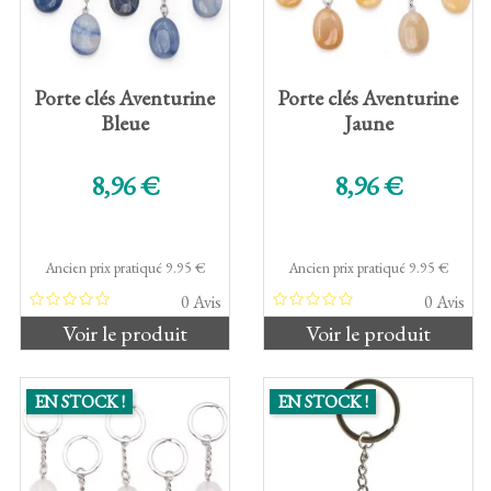
Porte clés Aventurine
Porte clés Aventurine
Bleue
Jaune
Prix de base
Prix de base
8,96 €
8,96 €
Ancien prix pratiqué 9.95 €
Ancien prix pratiqué 9.95 €
0 Avis
0 Avis
Voir le produit
Voir le produit
EN STOCK !
EN STOCK !