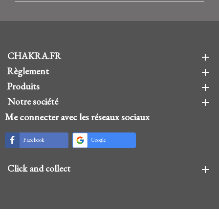
CHAKRA.FR
add
Règlement
add
Produits
add
Notre société
add
Me connecter avec les réseaux sociaux
Facebook
Google
Click and collect
add