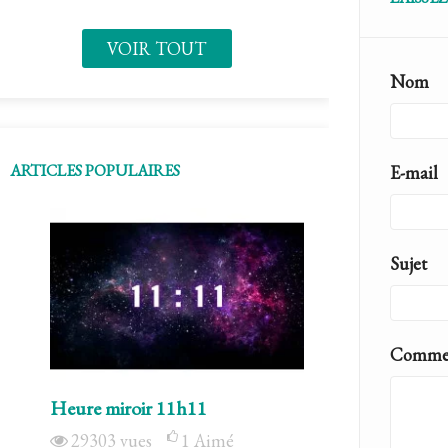
VOIR TOUT
Nom
ARTICLES POPULAIRES
E-mail
Sujet
Commen
Heure miroir 11h11
Le pentagram
29303
vues
1
Aimé
6894
vues