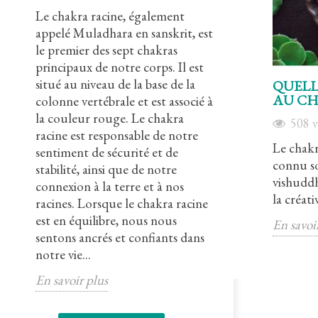
Le chakra racine, également
Le chakra sacr
a
appelé Muladhara en sanskrit, est
appelé Svadhish
le premier des sept chakras
est le deuxième
 à
principaux de notre corps. Il est
principaux de n
té
situé au niveau de la base de la
situé au niveau 
QUELL
AU CH
que
colonne vertébrale et est associé à
associé à la co
 et
la couleur rouge. Le chakra
chakra sacré es
508
v
racine est responsable de notre
notre créativit
Le chakr
sentiment de sécurité et de
sexualité et de
connu s
stabilité, ainsi que de notre
nous connecter
vishuddh
nt
connexion à la terre et à nos
nos émotions. 
la créativ
de
racines. Lorsque le chakra racine
sacré est en éq
,
est en équilibre, nous nous
sentons en har
En savoi
sentons ancrés et confiants dans
corps et notre s
notre vie...
En savoir plus
En savoir plus