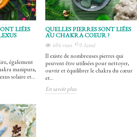
SONT LIÉES
QUELLES PIERRES SONT LIÉES
LEXUS
AU CHAKRA COEUR ?
604
vues
0
Aimé
Il existe de nombreuses pierres qui
aire, également
peuvent être utilisées pour nettoyer,
hakra manipura,
ouvrir et équilibrer le chakra du cœur
xus solaire et...
et...
En savoir plus
Le chakra coeur
Le chakra gorge
2376
vues
3
Aimé
2925
vues
3
A