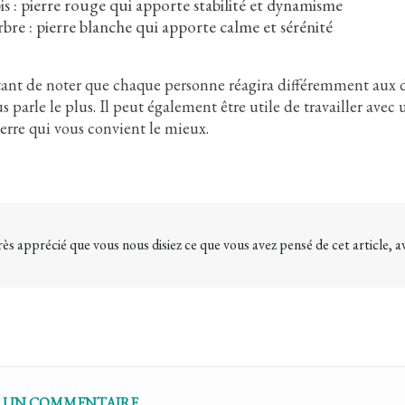
is : pierre rouge qui apporte stabilité et dynamisme
0
Aimé
557
vues
1
Aimé
bre : pierre blanche qui apporte calme et sérénité
ksonienne,
La méthode Peter Hess,
 Milton H.
développée par l'ingénieur
tant de noter que chaque personne réagira différemment aux di
stingue par une
allemand Peter Hess, est une
us parle le plus. Il peut également être utile de travailler ave
cte et
forme de sonothérapie qui utilise
ierre qui vous convient le mieux.
 psychothérapie.
les vibrations de bols chantants
ggestions subtiles,
pour favoriser le bien-être et la
t des récits, cette
guérison. La méthode s'appuie sur
engager le
des connaissances anciennes sur
u patient de
les effets positifs du son et a été
 très apprécié que vous nous disiez ce que vous avez pensé de cet article, a
ative. Elle est
adaptée pour les cultures
ivers domaines tels
occidentales. Peter Hess dirige
e la douleur, les
l'Institut pour la thérapie de
 et les addictions.
massage sonore en Allemagne, qui
oduit des
continue de développer et
onfusion...
d'élargir cette...
En savoir plus
Z UN COMMENTAIRE