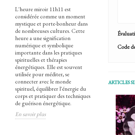
 un
L'heure miroir 11h11 est
Le pentagramm
a
considérée comme un moment
sacré qui remon
mystique et porte-bonheur dans
est présent da
 à
de nombreuses cultures. Cette
cultures et relig
Évaluat
n
heure a une signification
composé de cinq
'il
numérique et symbolique
formant une ét
Code de
il
importante dans les pratiques
branches et rep
ion
spirituelles et thérapies
concepts tels q
énergétiques. Elle est souvent
les cinq élémen
utilisée pour méditer, se
l'occultisme, 
ut
connecter avec le monde
inversé symbolis
ARTICLES S
té
spirituel, équilibrer l'énergie du
tandis que le 
corps et pratiquer des techniques
symbolise la lu
de guérison énergétique.
pentagramme e
associé à la Wicc
En savoir plus
En savoir plus