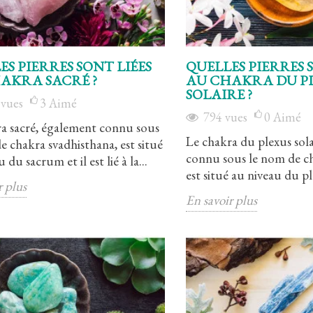
ES PIERRES SONT LIÉES
QUELLES PIERRES 
AKRA SACRÉ ?
AU CHAKRA DU P
SOLAIRE ?
4
vues
3
Aimé
794
vues
0
Aimé
a sacré, également connu sous
Le chakra du plexus sol
e chakra svadhisthana, est situé
connu sous le nom de c
 du sacrum et il est lié à la...
est situé au niveau du ple
r plus
En savoir plus
é
Le chakra du plexus solaire
4
Aimé
4561
vues
3
Aimé