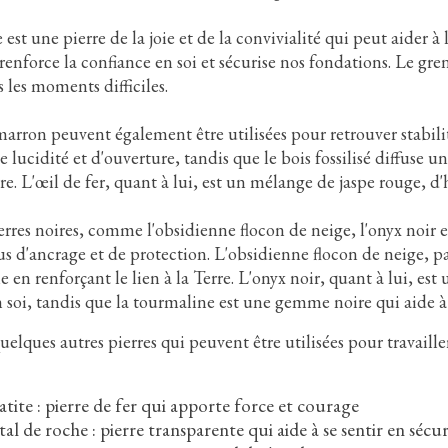
est une pierre de la joie et de la convivialité qui peut aider à l
 renforce la confiance en soi et sécurise nos fondations. Le gre
 les moments difficiles.
marron peuvent également être utilisées pour retrouver stabil
e lucidité et d'ouverture, tandis que le bois fossilisé diffuse u
rre. L'œil de fer, quant à lui, est un mélange de jaspe rouge, d
ierres noires, comme l'obsidienne flocon de neige, l'onyx noir 
us d'ancrage et de protection. L'obsidienne flocon de neige, p
e en renforçant le lien à la Terre. L'onyx noir, quant à lui, est
 soi, tandis que la tourmaline est une gemme noire qui aide à se
uelques autres pierres qui peuvent être utilisées pour travailler
tite : pierre de fer qui apporte force et courage
tal de roche : pierre transparente qui aide à se sentir en sécur
cksonienne
La méthode Peter Hess