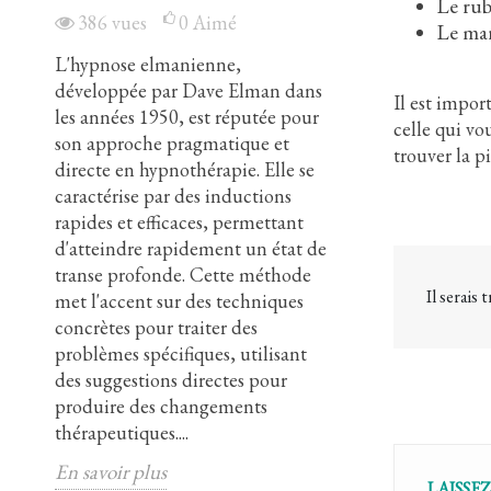
Le rub
386
vues
0
Aimé
224
vues
Le mar
L'hypnose elmanienne,
L'hypnose Eric
ée
développée par Dave Elman dans
développée par
Il est impor
les années 1950, est réputée pour
Erickson, se di
celle qui vo
son approche pragmatique et
approche indire
trouver la p
directe en hypnothérapie. Elle se
respectueuse en
caractérise par des inductions
Utilisant des su
rapides et efficaces, permettant
des métaphores e
d'atteindre rapidement un état de
méthode vise à 
e
transe profonde. Cette méthode
subconscient d
Il serais
met l'accent sur des techniques
manière collabor
de
concrètes pour traiter des
efficace dans d
la
problèmes spécifiques, utilisant
que la gestion d
des suggestions directes pour
troubles anxieux
.
produire des changements
Erickson a intr
thérapeutiques....
techniques de c
En savoir plus
En savoir plus
LAISSE