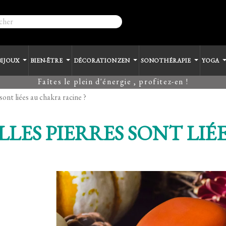
BIJOUX
BIEN-ÊTRE
DÉCORATION ZEN
SONOTHÉRAPIE
YOGA
Faîtes le plein d'énergie , profitez-en !
sont liées au chakra racine ?
LLES PIERRES SONT LI