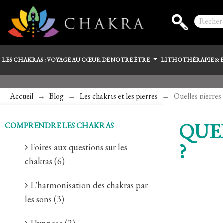
LES CHAKRAS : VOYAGE AU CŒUR DE NOTRE ÊTRE
LITHOTHÉRAPIE & 
Accueil
Blog
Les chakras et les pierres
Quelles pierres 
QUE
COMPRENDRE LES CHAKRAS
?
Foires aux questions sur les
chakras (6)
L'harmonisation des chakras par
les sons (3)
Hypnose (2)