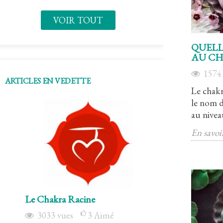
VOIR TOUT
QUELL
AU CH
157
ARTICLES EN VEDETTE
Le chakr
le nom d
au niveau
En savoi
Le Chakra Racine
Le chakra sacr
3033
vues
3
Aimé
6033
vues