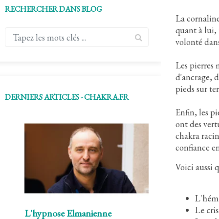
RECHERCHER DANS BLOG
La cornaline 
quant à lui,
volonté dans
Les pierres 
d'ancrage, d
pieds sur te
DERNIERS ARTICLES - CHAKRA.FR
Enfin, les p
ont des vert
chakra racin
confiance en
Voici aussi q
L'héma
Le cris
L'hypnose Elmanienne
L"hypnose Eri