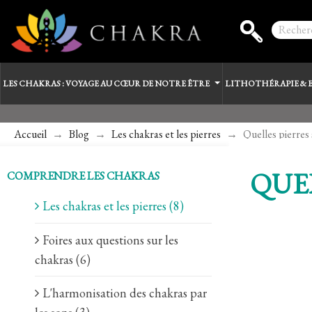
LES CHAKRAS : VOYAGE AU CŒUR DE NOTRE ÊTRE
LITHOTHÉRAPIE & 
Accueil
Blog
Les chakras et les pierres
Quelles pierres 
QUEL
COMPRENDRE LES CHAKRAS
Les chakras et les pierres (8)
Foires aux questions sur les
chakras (6)
L'harmonisation des chakras par