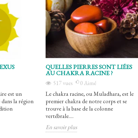
EXUS
QUELLES PIERRES SONT LIÉES
AU CHAKRA RACINE ?
517
vues
0
Aimé
ire est un
Le chakra racine, ou Muladhara, est le
 dans la région
premier chakra de notre corps et se
dition
trouve à la base de la colonne
vertébrale....
Le chakra coeur
Le chakra gorge
En savoir plus
2386
vues
3
Aimé
2925
vues
3
A