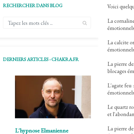
RECHERCHER DANS BLOG
Voici quelqu
La cornaline
émotionnels 
La calcite o
émotionnels 
DERNIERS ARTICLES - CHAKRA.FR
La pierre de
blocages émo
L'agate feu 
émotionnels 
Le quartz ro
et l'abondan
La pierre de 
L'hypnose Elmanienne
L"hypnose Eri