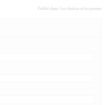
Publié dans:
Les chakras et les pierres
Combien de chakras avons-nous
Le chakra du plexus 
au total ?
4569
vues
3
Ai