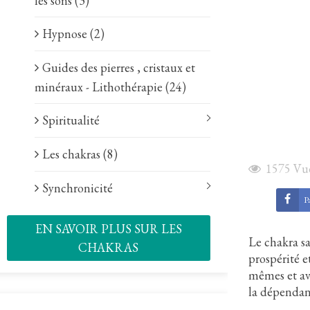
les sons (3)
Hypnose (2)
Guides des pierres , cristaux et
minéraux - Lithothérapie (24)
Spiritualité
Les chakras (8)
1575
Vu
Synchronicité
Pa
EN SAVOIR PLUS SUR LES
Le chakra sa
CHAKRAS
prospérité e
mêmes et ave
la dépendan