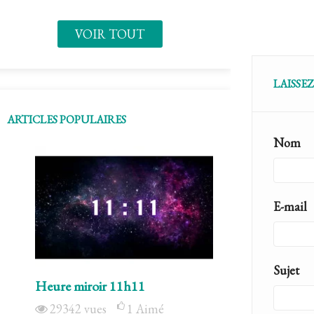
VOIR TOUT
LAISSE
ARTICLES POPULAIRES
Nom
E-mail
Sujet
Heure miroir 11h11
Le pentagram
29342
vues
1
Aimé
6895
vues