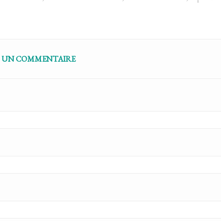
Z UN COMMENTAIRE
me
Le chakra sacré
1
Aimé
6035
vues
4
Aimé