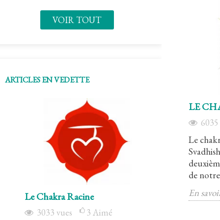
VOIR TOUT
ARTICLES EN VEDETTE
LE CH
603
Le chakr
Svadhish
deuxième
de notre.
En savoi
Le Chakra Racine
Le chakra sacr
3033
vues
3
Aimé
6035
vues