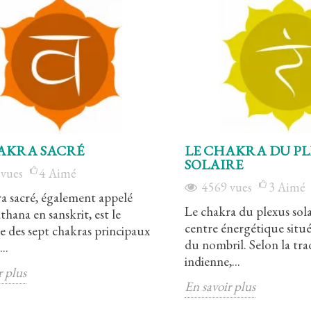
AKRA SACRÉ
LE CHAKRA DU PL
SOLAIRE
5
vues
4
Aimé
4569
vues
3
Aimé
a sacré, également appelé
Le chakra du plexus sola
thana en sanskrit, est le
centre énergétique situé
 des sept chakras principaux
du nombril. Selon la tra
..
indienne,...
r plus
é
Le chakra du plexus solaire
En savoir plus
4
Aimé
4569
vues
3
Aimé