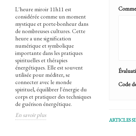
Commen
 un
L'heure miroir 11h11 est
Le pentagramm
a
considérée comme un moment
sacré qui remon
mystique et porte-bonheur dans
est présent da
 à
de nombreuses cultures. Cette
cultures et relig
n
heure a une signification
composé de cinq
'il
numérique et symbolique
formant une ét
il
importante dans les pratiques
branches et rep
ion
spirituelles et thérapies
concepts tels q
énergétiques. Elle est souvent
les cinq élémen
Évaluat
utilisée pour méditer, se
l'occultisme, 
ut
connecter avec le monde
inversé symbolis
Code de
té
spirituel, équilibrer l'énergie du
tandis que le 
corps et pratiquer des techniques
symbolise la lu
de guérison énergétique.
pentagramme e
associé à la Wicc
En savoir plus
ARTICLES S
En savoir plus