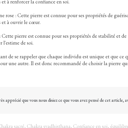
et à renforcer la confiance en soi.
0
Aimé
557
vues
1
Aimé
e rose : Cette pierre est connue pour ses propriétés de guériso
ksonienne,
La méthode Peter Hess,
et à ouvrir le cœur.
 Milton H.
développée par l'ingénieur
stingue par une
allemand Peter Hess, est une
: Cette pierre est connue pour ses propriétés de stabilité et de
cte et
forme de sonothérapie qui utilise
r l'estime de soi.
 psychothérapie.
les vibrations de bols chantants
ggestions subtiles,
pour favoriser le bien-être et la
tant de se rappeler que chaque individu est unique et que ce
t des récits, cette
guérison. La méthode s'appuie sur
ur une autre. Il est donc recommandé de choisir la pierre qui
engager le
des connaissances anciennes sur
u patient de
les effets positifs du son et a été
ative. Elle est
adaptée pour les cultures
ivers domaines tels
occidentales. Peter Hess dirige
e la douleur, les
l'Institut pour la thérapie de
 et les addictions.
massage sonore en Allemagne, qui
 très apprécié que vous nous disiez ce que vous avez pensé de cet article, a
oduit des
continue de développer et
onfusion...
d'élargir cette...
En savoir plus
hakra sacré
,
Chakra svadhisthana
,
Confiance en soi
,
équilibr