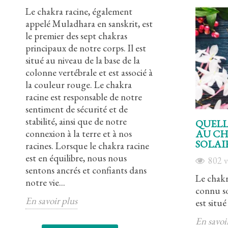
Le chakra racine, également
Le chakra sacr
a
appelé Muladhara en sanskrit, est
appelé Svadhish
le premier des sept chakras
est le deuxième
 à
principaux de notre corps. Il est
principaux de n
té
situé au niveau de la base de la
situé au niveau 
que
colonne vertébrale et est associé à
associé à la co
 et
la couleur rouge. Le chakra
chakra sacré es
racine est responsable de notre
notre créativit
sentiment de sécurité et de
sexualité et de
stabilité, ainsi que de notre
nous connecter
QUELL
nt
connexion à la terre et à nos
nos émotions. 
AU CH
SOLAIR
de
racines. Lorsque le chakra racine
sacré est en éq
,
est en équilibre, nous nous
sentons en har
802
v
sentons ancrés et confiants dans
corps et notre s
Le chakr
notre vie...
En savoir plus
connu s
En savoir plus
est situé
En savoi