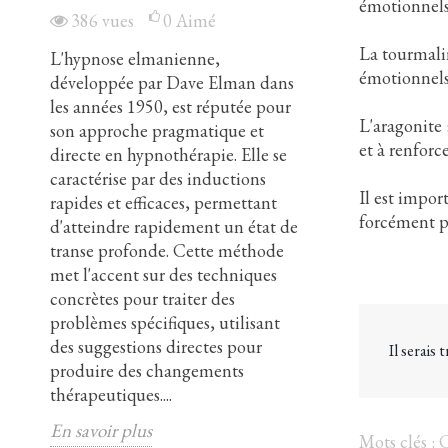
émotionnels 
386
vues
0
Aimé
224
vues
La tourmalin
L'hypnose elmanienne,
L'hypnose Eric
émotionnels 
ée
développée par Dave Elman dans
développée par
les années 1950, est réputée pour
Erickson, se di
L'aragonite 
son approche pragmatique et
approche indire
et à renforce
directe en hypnothérapie. Elle se
respectueuse en
caractérise par des inductions
Utilisant des su
Il est impor
rapides et efficaces, permettant
des métaphores e
forcément po
d'atteindre rapidement un état de
méthode vise à 
e
transe profonde. Cette méthode
subconscient d
met l'accent sur des techniques
manière collabor
de
concrètes pour traiter des
efficace dans d
la
problèmes spécifiques, utilisant
que la gestion d
des suggestions directes pour
troubles anxieux
Il serais
.
produire des changements
Erickson a intr
thérapeutiques....
techniques de c
En savoir plus
En savoir plus
Mots clés :
C